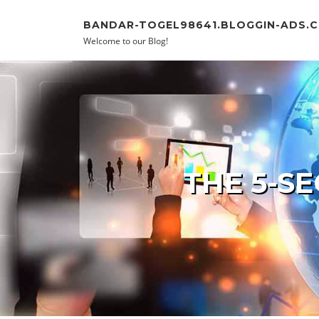
Skip to content
BANDAR-TOGEL98641.BLOGGIN-ADS.
Welcome to our Blog!
THE 5-S